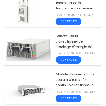
tension et de la
fréquence hors réseau
120kW PCS 241kWh
Exwork: 20,000~44,000 USD MOQ:1
batterie générateur de
CONTACTS
batterie refroidi à l'air à
haut rendement
Convertisseur
bidirectionnel de
stockage d'énergie de
type CA/CC de 125 kW
Exwork: 2,000~5,000 USD MOQ:5
CONTACTS
Module d'alimentation à
courant alternatif /
continu bidirectionnel de
130 kW pour le réseau
Exwork: 3,000~5,000 USD MOQ:5
électrique et le système
CONTACTS
de stockage d'énergie