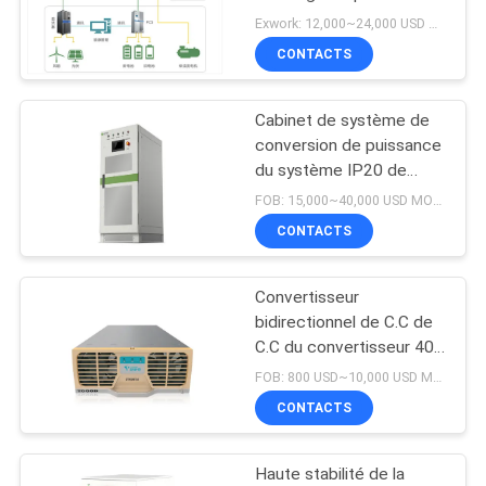
de la solution 30KW-
PLAN
Exwork: 12,000~24,000 USD MOQ:1
30MW de stockage de
CONTACTS
DU
l'énergie
6
SITE
Solution de
Cabinet de système de
conversion de puissance
stockage de
POLITIQUE
du système IP20 de
stockage de l'énergie de
l'énergie
DE
FOB: 15,000~40,000 USD MOQ:1
la batterie 280KW
CONTACTS
CONFIDENTIALITÉ
Convertisseur
bidirectionnel de C.C de
C.C du convertisseur 40A
de C.C de C.C
FOB: 800 USD~10,000 USD MOQ:10
d'alimentation de
CONTACTS
l'énergie 15KW
Haute stabilité de la