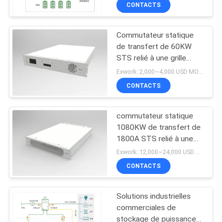
réponse de SINY
CONTACTS
CONTRÔLE
Commutateur statique
DE
4
de transfert de 60KW
LA
STS relié à une grille
Commutateur
outre du commutateur
QUALITÉ
Exwork: 2,000~4,000 USD MOQ:1
statique de transfert
électrique de STS de
CONTACTS
grille
de STS
CONTACT
commutateur statique
1080KW de transfert de
NOUVELLES
1800A STS relié à une
3
grille et outre du
Exwork: 12,000~24,000 USD MOQ:1
dispositif 45dB de
convertisseur de
DEMANDE
CONTACTS
commutation de grille
DE
C.C de C.C
Solutions industrielles
SOUMISSION
commerciales de
stockage de puissance