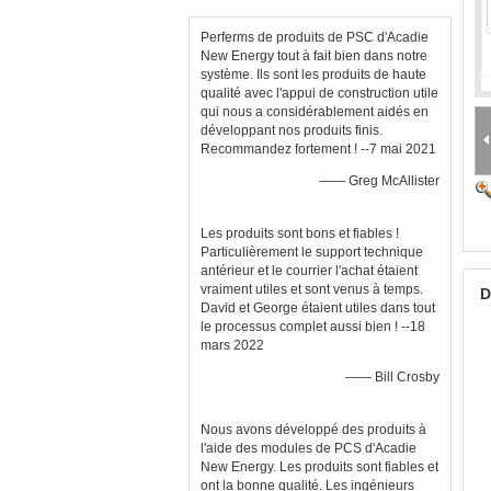
Perferms de produits de PSC d'Acadie
New Energy tout à fait bien dans notre
système. Ils sont les produits de haute
qualité avec l'appui de construction utile
qui nous a considérablement aidés en
développant nos produits finis.
Recommandez fortement ! --7 mai 2021
—— Greg McAllister
Les produits sont bons et fiables !
Particulièrement le support technique
antérieur et le courrier l'achat étaient
vraiment utiles et sont venus à temps.
D
David et George étaient utiles dans tout
le processus complet aussi bien ! --18
mars 2022
—— Bill Crosby
Nous avons développé des produits à
l'aide des modules de PCS d'Acadie
New Energy. Les produits sont fiables et
ont la bonne qualité. Les ingénieurs