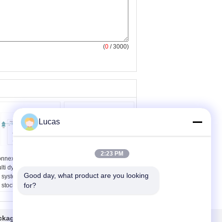
(
0
/ 3000)
Lucas
2:23 PM
nnexion de branche
Solutions industrielles
lti dynamique élevée
commerciales de
Good day, what product are you looking 
 système Microgrid
stockage de puissance
for?
 stockage de
de la solution 30KW-
énergie de réponse de
30MW de stockage de
NY
l'énergie
m de produit:
Nom de produit:
ckage de
Contact
stème d'alimentation
Solution de stockage