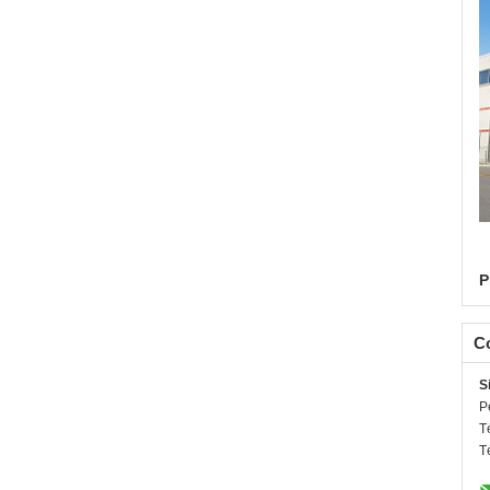
P
C
S
P
T
T