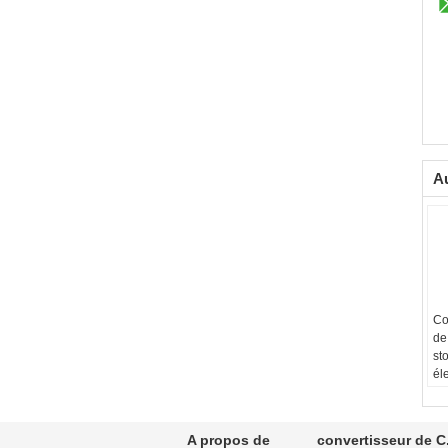
Au
Co
de
st
él
so
Co
De
A propos de
convertisseur de C
d'