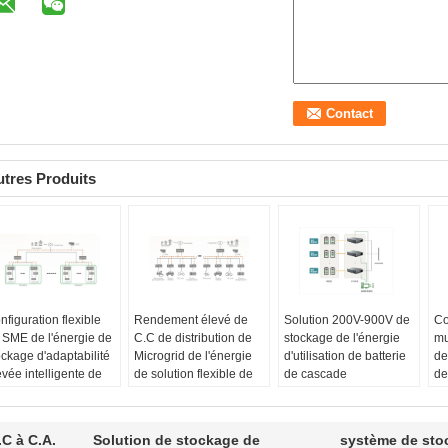
tres Produits
nfiguration flexible
Rendement élevé de
Solution 200V-900V de
Co
 SME de l'énergie de
C.C de distribution de
stockage de l'énergie
mu
ockage d'adaptabilité
Microgrid de l'énergie
d'utilisation de batterie
de
evée intelligente de
de solution flexible de
de cascade
de
lution
stockage
Nom de produit:
l'
nfiguration flexible:
Rendement élevé:
Solution d'utilisation de
SI
s types
Structure simple,
batterie de cascade
No
.C à C.A.
Solution de stockage de
système de sto
équipement et de
aucune conversion
Caractéristique 1:
La
Sy