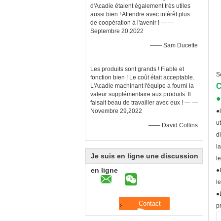
d'Acadie étaient également très utiles
aussi bien ! Attendre avec intérêt plus
de coopération à l'avenir ! — —
Septembre 20,2022
—— Sam Ducette
Les produits sont grands ! Fiable et
S
fonction bien ! Le coût était acceptable.
C
L'Acadie machinant l'équipe a fourni la
valeur supplémentaire aux produits. Il
●
faisait beau de travailler avec eux ! — —
Novembre 29,2022
●
u
—— David Collins
d
l
Je suis en ligne une discussion
l
en ligne
●
l
●
p