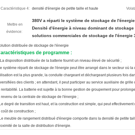
Caractéristique 4:
densité d'énergie de petite taille et haute
Volat
380V a réparti le système de stockage de l'énergie
Mettre en
Densité d'énergie à niveau dominant de stockage 
évidence:
solutions commerciales de stockage de l'énergie
olution distribuée de stockage de l'énergie
aractéristiques de programme :
La disposition distribuée de la batterie fournit un niveau élevé de sécurité ;
le système réparti de stockage de l'énergie peut être arrangé dans le secteur où la d
tilisation est la plus grande, la conduite chargeant et déchargeant plusieurs fois da
iversifiées des clients ; en attendant, il peut participer au service auxiliaire de gri
a rentabilité. La batterie est sujette à la bonne gestion de groupement pour prolonger
e revenu de la centrale de stockage de l'énergie ;
Le degré de transition est haut, et la construction est simple, qui peut effectivement
e coût de construction ;
Le meuble de rangement distribué d'énergie comporte dans la densité de petite taill
roximité de la salle de distribution d'énergie.