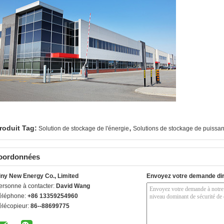
,
roduit Tag:
Solution de stockage de l'énergie
Solutions de stockage de puissa
oordonnées
iny New Energy Co., Limited
Envoyez votre demande di
ersonne à contacter:
David Wang
éléphone:
+86 13359254960
élécopieur:
86--88699775